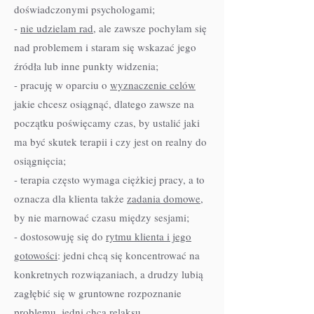
doświadczonymi psychologami;
-
nie udzielam rad
, ale zawsze pochylam się
nad problemem i staram się wskazać jego
źródła lub inne punkty widzenia;
- pracuję w oparciu o
wyznaczenie celów
jakie chcesz osiągnąć, dlatego zawsze na
początku poświęcamy czas, by ustalić jaki
ma być skutek terapii i czy jest on realny do
osiągnięcia;
- terapia często wymaga ciężkiej pracy, a to
oznacza dla klienta także
zadania domowe
,
by nie marnować czasu między sesjami;
- dostosowuję się do
rytmu klienta i jego
gotowości
: jedni chcą się koncentrować na
konkretnych rozwiązaniach, a drudzy lubią
zagłębić się w gruntowne rozpoznanie
problemu, jedni chcą relaksu,