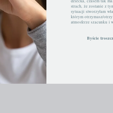
dziecka, czasem tak ma
strach, że zostanie z t
sytuacji stworzyłam wła
którym otrzymasz/otrz
atmosferze szacunku i 
Byście troszcz