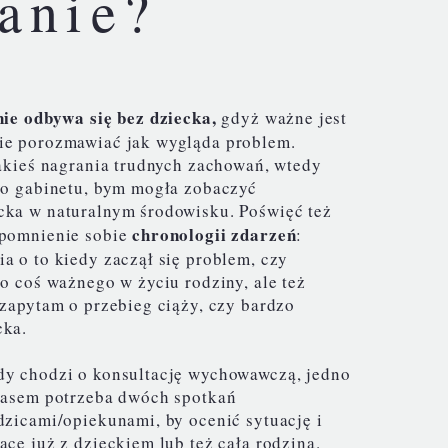
anie?
 odbywa się bez dziecka,
gdyż ważne jest
ie porozmawiać jak wygląda problem.
jakieś nagrania trudnych zachowań, wtedy
do gabinetu, bym mogła zobaczyć
cka w naturalnym środowisku. Poświęć też
chronologii zdarzeń
ypomnienie sobie
:
a o to kiedy zaczął się problem, czy
io coś ważnego w życiu rodziny, ale też
 zapytam o przebieg ciąży, czy bardzo
cka.
dy chodzi o konsultację wychowawczą, jedno
Czasem potrzeba dwóch spotkań
dzicami/opiekunami, by ocenić sytuację i
acę już z dzieckiem lub też całą rodziną.