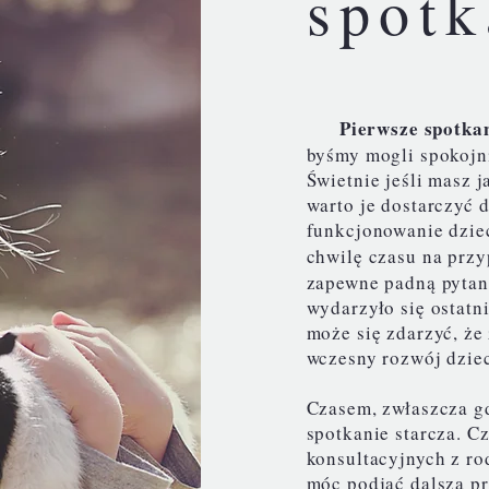
spotk
Pierwsze spotkanie
byśmy mogli spokojn
Świetnie jeśli masz 
warto je dostarczyć 
funkcjonowanie dzie
chwilę czasu na prz
zapewne padną pytani
wydarzyło się ostatn
może się zdarzyć, że
wczesny rozwój dzie
Czasem, zwłaszcza g
spotkanie starcza. 
konsultacyjnych z ro
móc podjąć dalszą pr